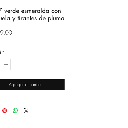
 verde esmeralda con
juela y tirantes de pluma
Precio
9.00
d
*
Agregar al carrito