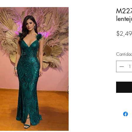
M227
lente
$2,49
Cantida