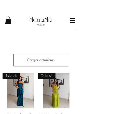
Envíos GRATIS compra mínima $1200
Cargar anteriores
Talla ch
Talla M