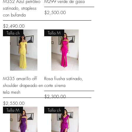
M352 Azul petróleo
M299 verde de gasa
satinado, strapless
Precio
$2,500.00
con bufanda
Precio
$2,490.00
Talla ch
Talla M
M335 amarillo off
Rosa fiusha satinado,
shoulder drapeado en
corte sirena
tela mesh
Precio
$2,300.00
Precio
$2,550.00
Talla M
Talla ch