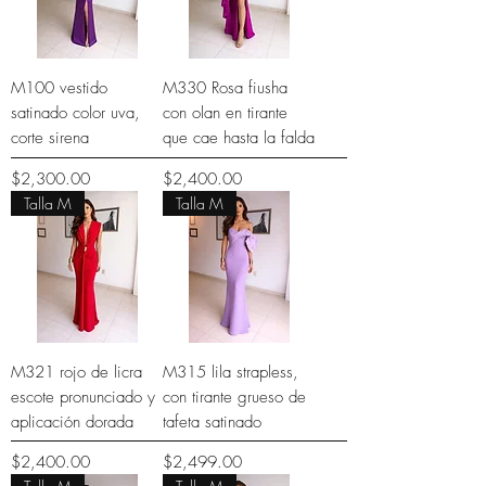
M100 vestido
M330 Rosa fiusha
satinado color uva,
con olan en tirante
corte sirena
que cae hasta la falda
Precio
Precio
$2,300.00
$2,400.00
Talla M
Talla M
M321 rojo de licra
M315 lila strapless,
escote pronunciado y
con tirante grueso de
aplicación dorada
tafeta satinado
Precio
Precio
$2,400.00
$2,499.00